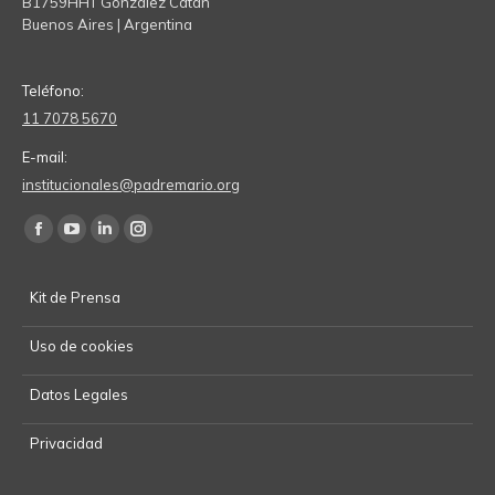
B1759HHT González Catán
Buenos Aires | Argentina
Teléfono:
11 7078 5670
E-mail:
institucionales@padremario.org
Find us on:
Facebook
YouTube
Linkedin
Instagram
page
page
page
page
Kit de Prensa
opens
opens
opens
opens
in
in
in
in
Uso de cookies
new
new
new
new
window
window
window
window
Datos Legales
Privacidad