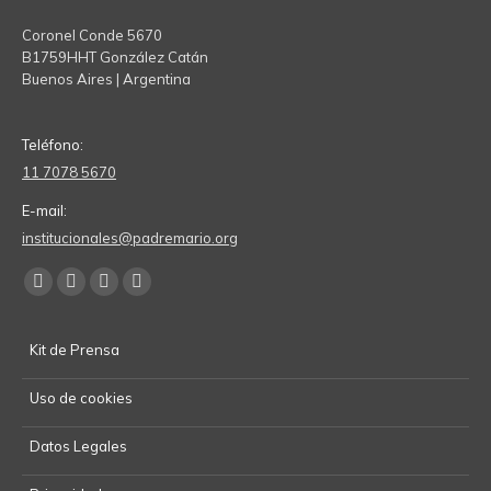
Coronel Conde 5670
B1759HHT González Catán
Buenos Aires | Argentina
Teléfono:
11 7078 5670
E-mail:
institucionales@padremario.org
Find us on:
Facebook
YouTube
Linkedin
Instagram
page
page
page
page
Kit de Prensa
opens
opens
opens
opens
in
in
in
in
Uso de cookies
new
new
new
new
window
window
window
window
Datos Legales