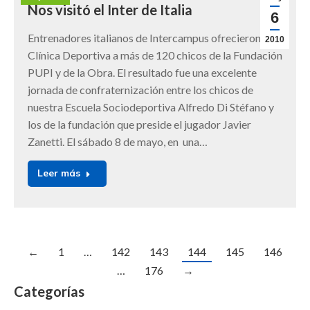
Nos visitó el Inter de Italia
6
Entrenadores italianos de Intercampus ofrecieron una
2010
Clínica Deportiva a más de 120 chicos de la Fundación
PUPI y de la Obra. El resultado fue una excelente
jornada de confraternización entre los chicos de
nuestra Escuela Sociodeportiva Alfredo Di Stéfano y
los de la fundación que preside el jugador Javier
Zanetti. El sábado 8 de mayo, en una…
Leer más
←
1
…
142
143
144
145
146
…
176
→
Categorías