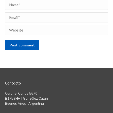
Name *
Email *
Website
Post comment
Contacto
Coronel Conde 5670
B1759HHT González Catán
Buenos Aires | Argentina