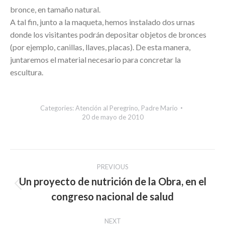
bronce, en tamaño natural.
A tal fin, junto a la maqueta, hemos instalado dos urnas
donde los visitantes podrán depositar objetos de bronces
(por ejemplo, canillas, llaves, placas). De esta manera,
juntaremos el material necesario para concretar la
escultura.
Categories:
Atención al Peregrino
,
Padre Mario
20 de mayo de 2010
Post
PREVIOUS
navigation
Un proyecto de nutrición de la Obra, en el
Previous
congreso nacional de salud
post:
NEXT