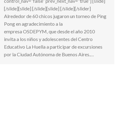
control_nav=”false” prev_next_nav=”true”] [slide]
[/slide][slide] [/slide][slide] [/slide][/slider]
Alrededor de 60 chicos jugaron un torneo de Ping
Pong en agradecimiento a la
empresa OSDEPYM, que desde el año 2010
invita a los niños y adolescentes del Centro
Educativo La Huella a participar de excursiones
por la Ciudad Autónoma de Buenos Aires.…
Made with
by Allegro 234