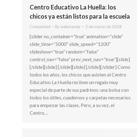
Centro Educativo La Huella: los
chicos ya están listos para la escuela
Comunidad
By
webmaster
2 de marzo de 2018
[slider no_container=”true” animation=”slide”
slide_time=”5000″ slide_speed=”1200″
slideshow=”true” random=”false”
control_nav=”false” prev_next_nav=”true”][slide]
[/slide][slide] [/slide][slide] [/slide][/slider] Como
todos los años, los chicos que asisten al Centro
Educativo La Huella reciben un regalo muy
especial de parte de sus padrinos: una bolsa con
todos los útiles, cuadernos y carpetas necesarios
para empezar las clases. Pero, a su vez, el
Centro…