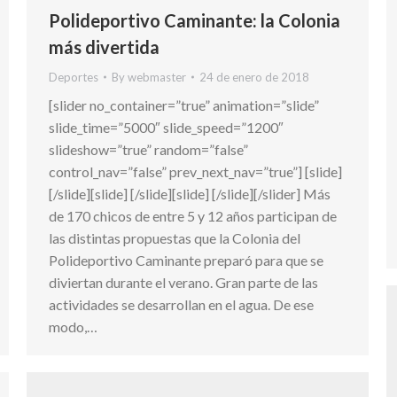
Polideportivo Caminante: la Colonia
más divertida
Deportes
By
webmaster
24 de enero de 2018
[slider no_container=”true” animation=”slide”
slide_time=”5000″ slide_speed=”1200″
slideshow=”true” random=”false”
control_nav=”false” prev_next_nav=”true”] [slide]
[/slide][slide] [/slide][slide] [/slide][/slider] Más
de 170 chicos de entre 5 y 12 años participan de
las distintas propuestas que la Colonia del
Polideportivo Caminante preparó para que se
diviertan durante el verano. Gran parte de las
actividades se desarrollan en el agua. De ese
modo,…