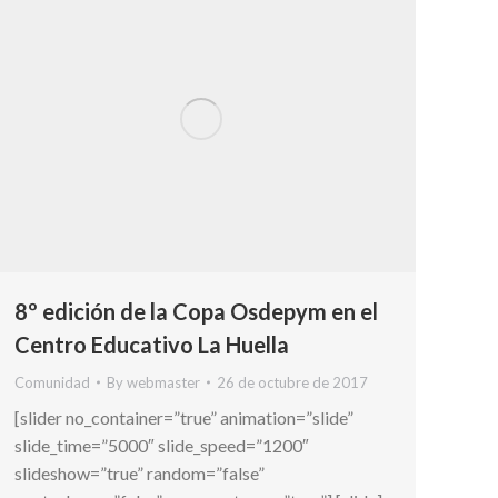
8º edición de la Copa Osdepym en el
Centro Educativo La Huella
Comunidad
By
webmaster
26 de octubre de 2017
[slider no_container=”true” animation=”slide”
slide_time=”5000″ slide_speed=”1200″
slideshow=”true” random=”false”