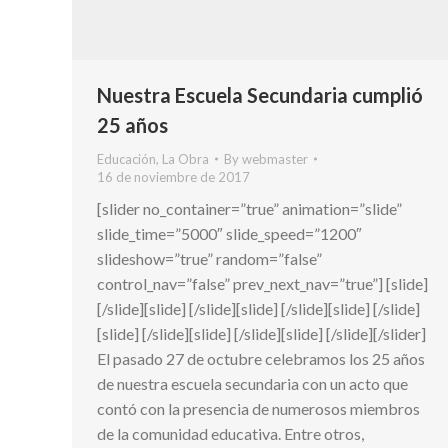
Nuestra Escuela Secundaria cumplió
25 años
Educación
,
La Obra
By
webmaster
16 de noviembre de 2017
[slider no_container=”true” animation=”slide”
slide_time=”5000″ slide_speed=”1200″
slideshow=”true” random=”false”
control_nav=”false” prev_next_nav=”true”] [slide]
[/slide][slide] [/slide][slide] [/slide][slide] [/slide]
[slide] [/slide][slide] [/slide][slide] [/slide][/slider]
El pasado 27 de octubre celebramos los 25 años
de nuestra escuela secundaria con un acto que
contó con la presencia de numerosos miembros
de la comunidad educativa. Entre otros,