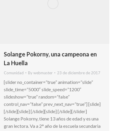
Solange Pokorny, una campeona en
La Huella
Comunidad
By
webmaster
23 de diciembre de 2017
[slider no_container=”true” animation=”slide”
slide_time=”5000″ slide_speed=”1200″
slideshow=”true” random=”false”
control_nav=”false” prev_next_nav=”true”] [slide]
[/slide][slide] [/slide][slide] [/slide][/slider]
Solange Pokorny, tiene 13 años de edad y es una
gran lectora. Va a 2° año de la escuela secundaria