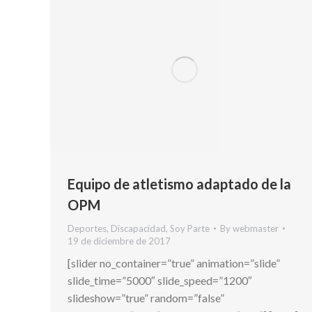
Equipo de atletismo adaptado de la
OPM
Deportes
,
Discapacidad
,
Soy Parte
By
webmaster
19 de diciembre de 2017
[slider no_container=”true” animation=”slide”
slide_time=”5000″ slide_speed=”1200″
slideshow=”true” random=”false”