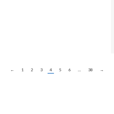
←
1
2
3
4
5
6
…
38
→