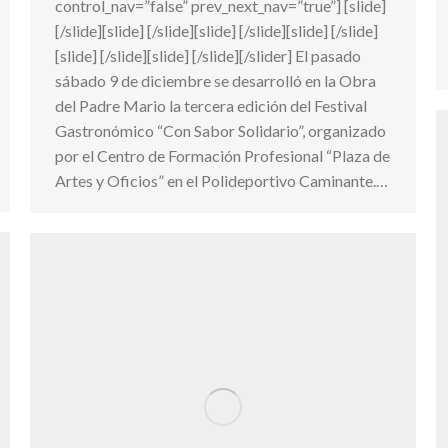
control_nav=”false” prev_next_nav=”true”] [slide]
[/slide][slide] [/slide][slide] [/slide][slide] [/slide]
[slide] [/slide][slide] [/slide][/slider] El pasado
sábado 9 de diciembre se desarrolló en la Obra
del Padre Mario la tercera edición del Festival
Gastronómico “Con Sabor Solidario”, organizado
por el Centro de Formación Profesional “Plaza de
Artes y Oficios” en el Polideportivo Caminante.…