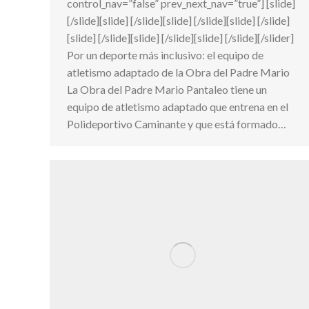
control_nav=”false” prev_next_nav=”true”] [slide]
[/slide][slide] [/slide][slide] [/slide][slide] [/slide]
[slide] [/slide][slide] [/slide][slide] [/slide][/slider]
Por un deporte más inclusivo: el equipo de
atletismo adaptado de la Obra del Padre Mario
La Obra del Padre Mario Pantaleo tiene un
equipo de atletismo adaptado que entrena en el
Polideportivo Caminante y que está formado…