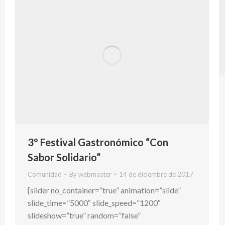
3° Festival Gastronómico “Con
Sabor Solidario”
Comunidad
By
webmaster
14 de diciembre de 2017
[slider no_container=”true” animation=”slide”
slide_time=”5000″ slide_speed=”1200″
slideshow=”true” random=”false”