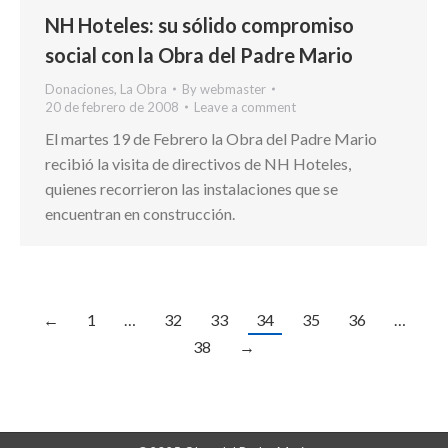
NH Hoteles: su sólido compromiso
social con la Obra del Padre Mario
Donaciones
,
La Obra
By
webmaster
20 de febrero de 2008
Leave a comment
El martes 19 de Febrero la Obra del Padre Mario
recibió la visita de directivos de NH Hoteles,
quienes recorrieron las instalaciones que se
encuentran en construcción.
←
1
…
32
33
34
35
36
…
38
→