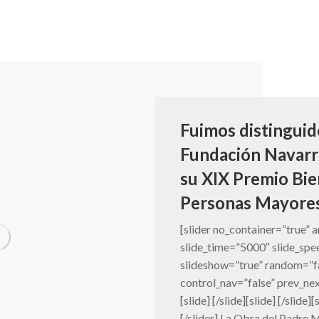
Fuimos distinguid
Fundación Navarr
su XIX Premio Bie
Personas Mayore
[slider no_container=”true” 
slide_time=”5000″ slide_sp
slideshow=”true” random=”f
control_nav=”false” prev_ne
[slide] [/slide][slide] [/slide][
[/slider] La Obra del Padre 