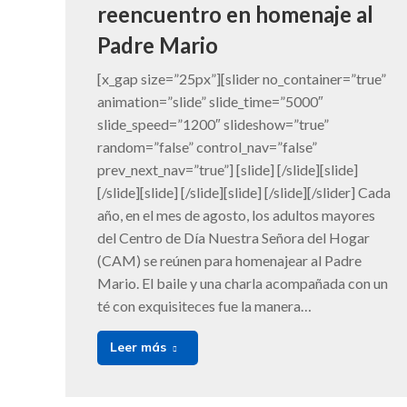
reencuentro en homenaje al
Padre Mario
[x_gap size=”25px”][slider no_container=”true”
animation=”slide” slide_time=”5000″
slide_speed=”1200″ slideshow=”true”
random=”false” control_nav=”false”
prev_next_nav=”true”] [slide] [/slide][slide]
[/slide][slide] [/slide][slide] [/slide][/slider] Cada
año, en el mes de agosto, los adultos mayores
del Centro de Día Nuestra Señora del Hogar
(CAM) se reúnen para homenajear al Padre
Mario. El baile y una charla acompañada con un
té con exquisiteces fue la manera…
Leer más