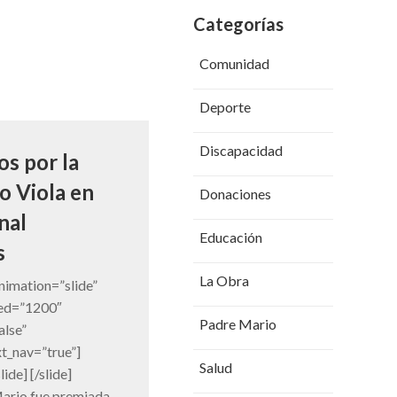
Categorías
Comunidad
Deporte
Discapacidad
os por la
o Viola en
Donaciones
nal
Educación
s
La Obra
animation=”slide”
eed=”1200″
Padre Mario
alse”
xt_nav=”true”]
Salud
slide] [/slide]
Mario fue premiada