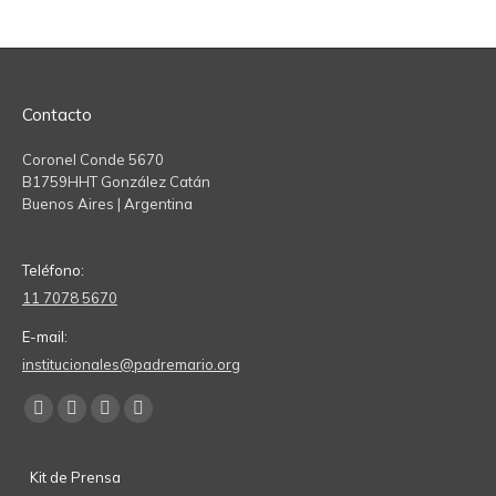
Contacto
Coronel Conde 5670
B1759HHT González Catán
Buenos Aires | Argentina
Teléfono:
11 7078 5670
E-mail:
institucionales@padremario.org
Find us on:
Facebook
YouTube
Linkedin
Instagram
page
page
page
page
Kit de Prensa
opens
opens
opens
opens