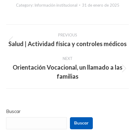
Category:
Información institucional
31 de enero de 2025
Post
PREVIOUS
navigation
Salud | Actividad física y controles médicos
Previous
post:
NEXT
Orientación Vocacional, un llamado a las
Next
familias
post:
Buscar
Buscar