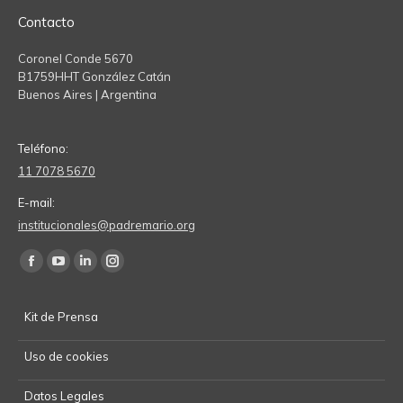
Contacto
Coronel Conde 5670
B1759HHT González Catán
Buenos Aires | Argentina
Teléfono:
11 7078 5670
E-mail:
institucionales@padremario.org
Find us on:
Facebook
YouTube
Linkedin
Instagram
page
page
page
page
Kit de Prensa
opens
opens
opens
opens
in
in
in
in
Uso de cookies
new
new
new
new
window
window
window
window
Datos Legales