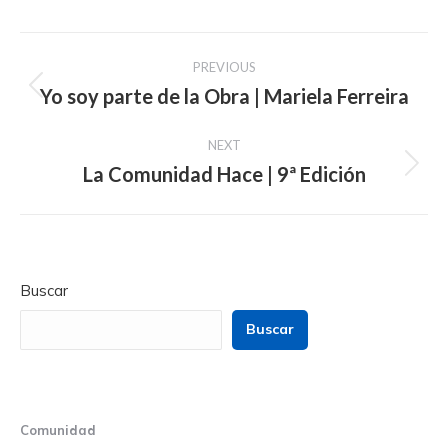
Post
PREVIOUS
navigation
Yo soy parte de la Obra | Mariela Ferreira
Previous
post:
NEXT
La Comunidad Hace | 9ª Edición
Next
post:
Buscar
Buscar
Comunidad