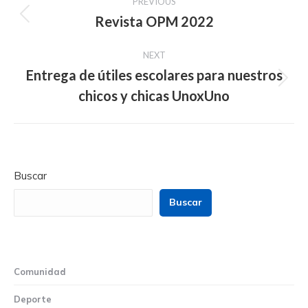
PREVIOUS
navigation
Revista OPM 2022
Previous
post:
NEXT
Entrega de útiles escolares para nuestros
Next
chicos y chicas UnoxUno
post:
Buscar
Buscar
Comunidad
Deporte