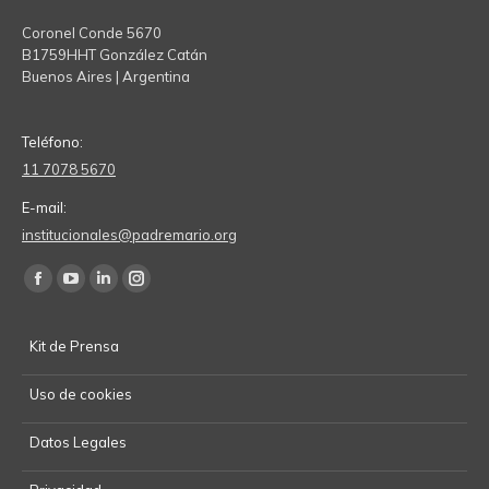
Coronel Conde 5670
B1759HHT González Catán
Buenos Aires | Argentina
Teléfono:
11 7078 5670
E-mail:
institucionales@padremario.org
Find us on:
Facebook
YouTube
Linkedin
Instagram
page
page
page
page
Kit de Prensa
opens
opens
opens
opens
in
in
in
in
Uso de cookies
new
new
new
new
window
window
window
window
Datos Legales