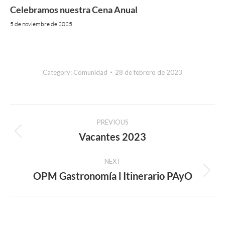
Celebramos nuestra Cena Anual
5 de noviembre de 2025
Category:
Comunidad
28 de febrero de 2023
Post
PREVIOUS
navigation
Vacantes 2023
Previous
post:
NEXT
OPM Gastronomía l Itinerario PAyO
Next
post: