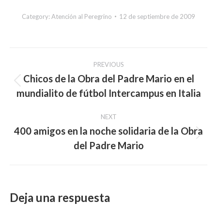
Category:
Atención al Peregrino
12 de septiembre de 2009
Post
PREVIOUS
navigation
Chicos de la Obra del Padre Mario en el
Previous
mundialito de fútbol Intercampus en Italia
post:
NEXT
400 amigos en la noche solidaria de la Obra
Next
del Padre Mario
post:
Deja una respuesta