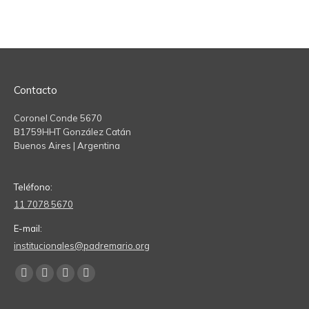
Contacto
Coronel Conde 5670
B1759HHT González Catán
Buenos Aires | Argentina
Teléfono:
11 7078 5670
E-mail:
institucionales@padremario.org
Find us on:
Facebook
YouTube
Linkedin
Instagram
page
page
page
page