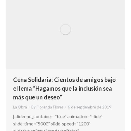
Cena Solidaria: Cientos de amigos bajo
el lema “Hagamos que la inclusión sea
más que un deseo”
La Obra
By
Florencia Flores
6 de septiembre de 2019
[slider no_container=”true” animation=”slide”
slide_time=”5000″ slide_speed=”1200″
slideshow=”true” random=”false”