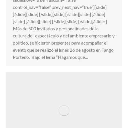
control_nav=”false” prev_next_nav=”true”][slide]
[/slide][slide] [/slide][slide] [/slide][slide] [/slide]
[slide] [/slide][slide] [/slide][slide] [/slide][/slider]
Más de 500 invitados y personalidades de la
cultura,del espectáculo y del ambiente empresario y
político, se hicieron presentes para acompañar el
evento que se realizó el lunes 26 de agosto en Tango
Porteño. Bajo el lema “Hagamos que…