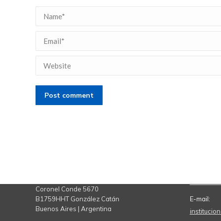
Name *
Email *
Website
Post comment
Contacto
Teléfono:
11 7078 
Coronel Conde 5670
B1759HHT González Catán
E-mail:
Buenos Aires | Argentina
instituci