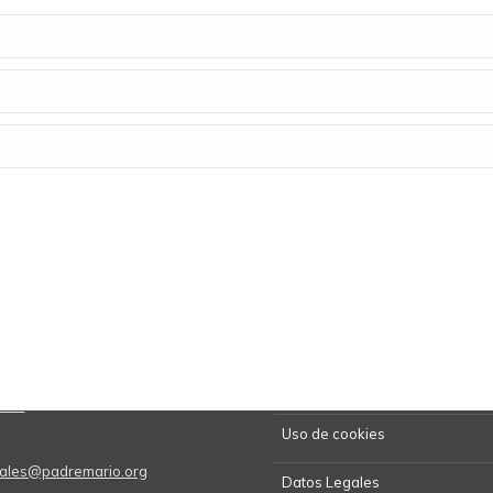
Kit de Prensa
5670
Uso de cookies
onales@padremario.org
Datos Legales