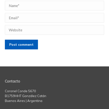
Name *
Email *
Website
Post comment
Contacto
Coronel Conde 5670
B1759HHT González Catán
Buenos Aires | Argentina