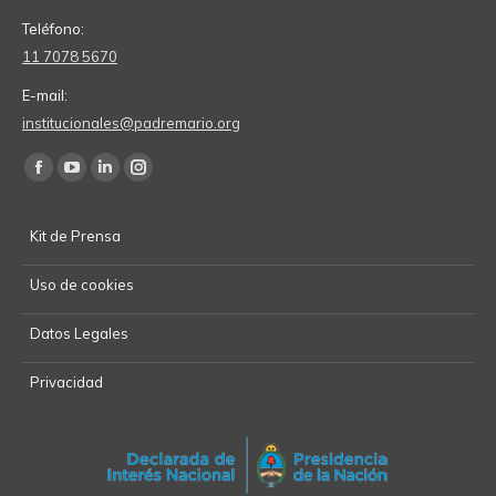
Teléfono:
11 7078 5670
E-mail:
institucionales@padremario.org
Find us on:
Facebook
YouTube
Linkedin
Instagram
page
page
page
page
Kit de Prensa
opens
opens
opens
opens
in
in
in
in
Uso de cookies
new
new
new
new
window
window
window
window
Datos Legales
Privacidad