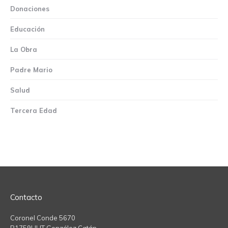
Donaciones
Educación
La Obra
Padre Mario
Salud
Tercera Edad
Contacto
Coronel Conde 5670
B1759HHT González Catán