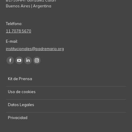
Buenos Aires | Argentina
Teléfono:
11 7078 5670
E-mail:
institucionales@padremario.org
Find us on:
Facebook
YouTube
Linkedin
Instagram
page
page
page
page
Kit de Prensa
opens
opens
opens
opens
in
in
in
in
Uso de cookies
new
new
new
new
window
window
window
window
Datos Legales
Privacidad