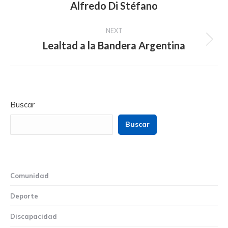
Alfredo Di Stéfano
post:
NEXT
Lealtad a la Bandera Argentina
Next
post:
Buscar
Buscar
Comunidad
Deporte
Discapacidad