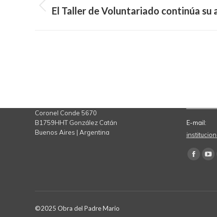
navigation
El Taller de Voluntariado continúa su 
Previous
post:
Contacto
Teléfono:
11 7078 
Coronel Conde 5670
B1759HHT González Catán
E-mail:
Buenos Aires | Argentina
instituci
Find us on
Facebo
Yo
page
pa
opens
op
in
in
©2025 Obra del Padre Mario
new
ne