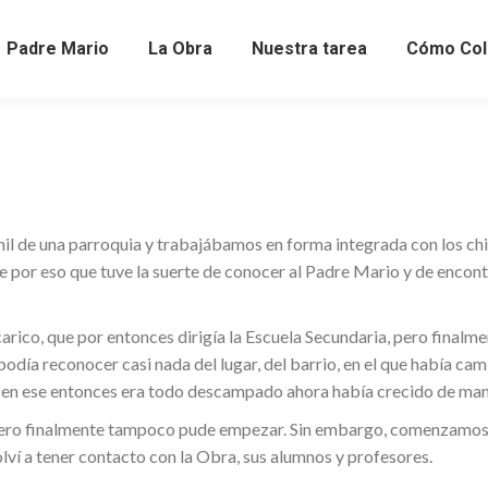
Padre Mario
La Obra
Nuestra tarea
Cómo Col
l de una parroquia y trabajábamos en forma integrada con los chic
 por eso que tuve la suerte de conocer al Padre Mario y de encontra
ico, que por entonces dirigía la Escuela Secundaria, pero finalme
o podía reconocer casi nada del lugar, del barrio, en el que había 
e en ese entonces era todo descampado ahora había crecido de mane
ero finalmente tampoco pude empezar. Sin embargo, comenzamos a 
volví a tener contacto con la Obra, sus alumnos y profesores.