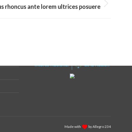
us rhoncus ante lorem ultrices posuere
Made with
by Allegro 234