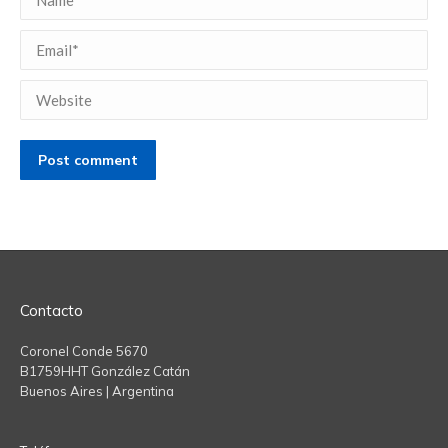
Email *
Website
Post comment
Contacto
Coronel Conde 5670
B1759HHT González Catán
Buenos Aires | Argentina