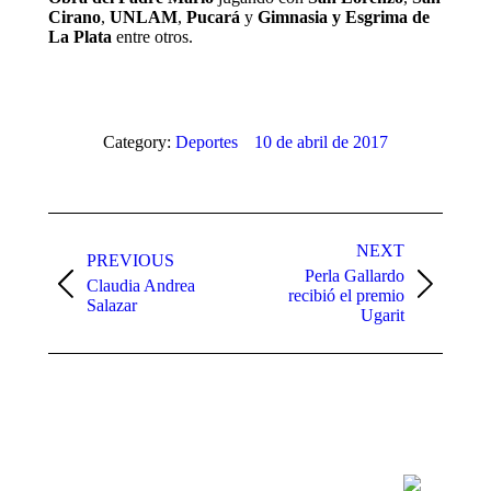
Cirano
,
UNLAM
,
Pucará
y
Gimnasia y Esgrima de
La Plata
entre otros.
Category:
Deportes
10 de abril de 2017
Post
navigation
NEXT
PREVIOUS
Perla Gallardo
Claudia Andrea
Previous
Next
recibió el premio
Salazar
post:
post:
Ugarit