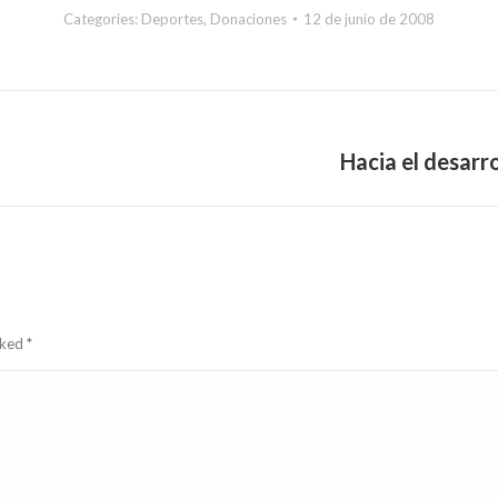
Categories:
Deportes
,
Donaciones
12 de junio de 2008
Hacia el desarr
Next
post:
arked
*