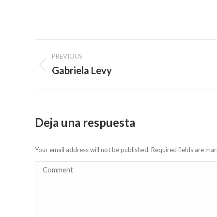
Post
PREVIOUS
navigation
Gabriela Levy
Previous
post:
Deja una respuesta
Your email address will not be published. Required fields are m
Comment