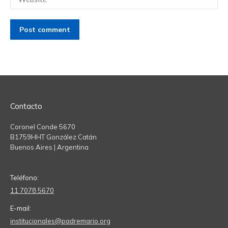
Post comment
Contacto
Coronel Conde 5670
B1759HHT González Catán
Buenos Aires | Argentina
Teléfono:
11 7078 5670
E-mail:
institucionales@padremario.org