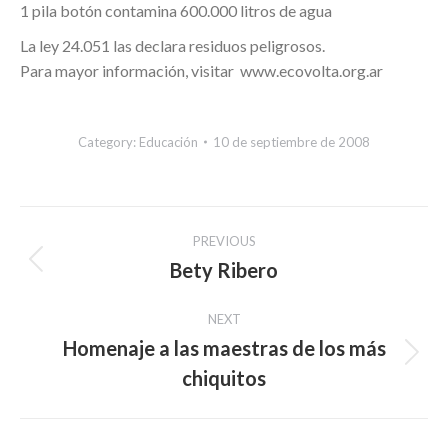
1 pila botón contamina 600.000 litros de agua
La ley 24.051 las declara residuos peligrosos.
Para mayor información, visitar www.ecovolta.org.ar
Category:
Educación
10 de septiembre de 2008
Post
PREVIOUS
navigation
Bety Ribero
Previous
post:
NEXT
Homenaje a las maestras de los más
Next
chiquitos
post: