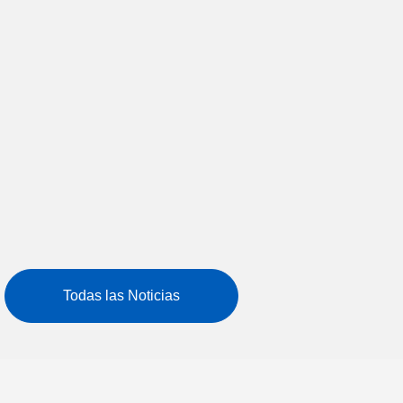
¡Conocé los talleres y cursos
breves que brindamos en la Obra!
Cursos de Inglés para todas las edades Se
cursan íntegramente en la Obra y los exámenes
se rinden en el Instituto Cambridge
Lee más
Todas las Noticias