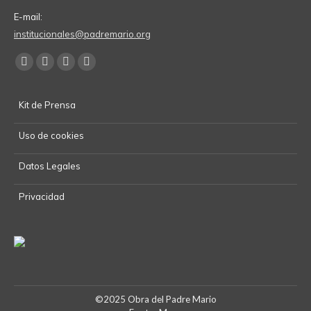
E-mail:
institucionales@padremario.org
Find us on:
Facebook
YouTube
Linkedin
Instagram
page
page
page
page
Kit de Prensa
opens
opens
opens
opens
in
in
in
in
Uso de cookies
new
new
new
new
window
window
window
window
Datos Legales
Privacidad
©2025 Obra del Padre Mario