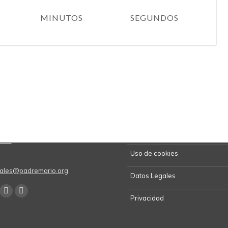
MINUTOS
SEGUNDOS
Kit de Prensa
5670
Uso de cookies
onales@padremario.org
Datos Legales
:
ok
uTube
Linkedin
Instagram
Privacidad
ge
page
page
ens
opens
opens