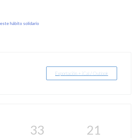
este hábito solidario
Exportación + iCal / Outlook
33
21