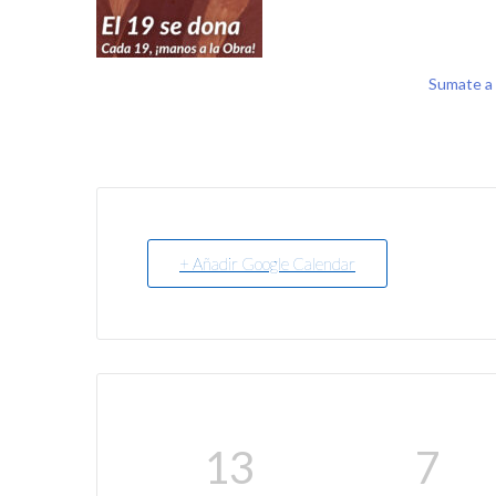
Sumate a 
+ Añadir Google Calendar
13
7