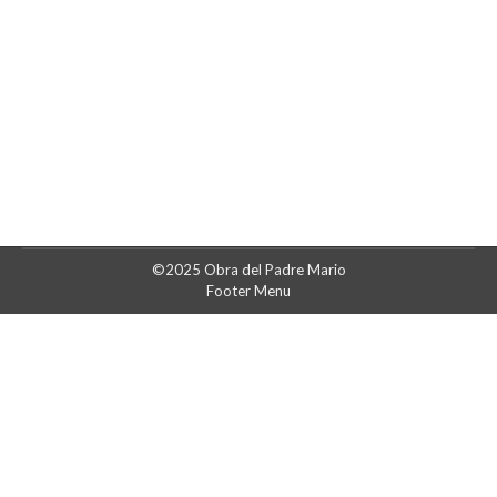
Universidad Nacional de Quilmes como licenciada
en terapia ocupacional, comencé a trabajar en un
cargo provisorio en el equipo de apoyo de una
escuela pública. Al tiempo, Marité Fernández,
profesora de la universidad y que trabajaba…
©2025 Obra del Padre Mario
Footer Menu