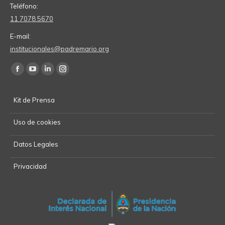
Teléfono:
11 7078 5670
E-mail:
institucionales@padremario.org
Find us on:
Facebook
YouTube
Linkedin
Instagram
page
page
page
page
Kit de Prensa
opens
opens
opens
opens
in
in
in
in
Uso de cookies
new
new
new
new
window
window
window
window
Datos Legales
Privacidad