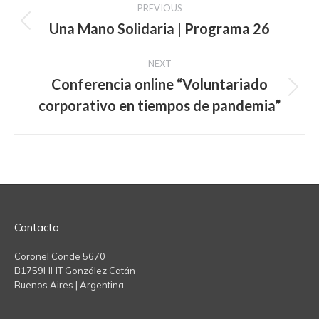
PREVIOUS
navigation
Una Mano Solidaria | Programa 26
Previous
post:
NEXT
Conferencia online “Voluntariado
Next
corporativo en tiempos de pandemia”
post:
Contacto
Coronel Conde 5670
B1759HHT González Catán
Buenos Aires | Argentina