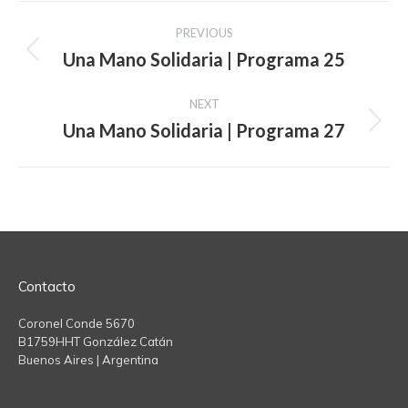
Post
PREVIOUS
navigation
Una Mano Solidaria | Programa 25
Previous
post:
NEXT
Una Mano Solidaria | Programa 27
Next
post:
Contacto
Coronel Conde 5670
B1759HHT González Catán
Buenos Aires | Argentina