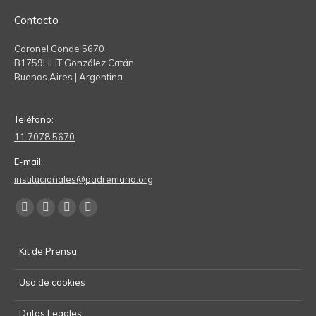
Contacto
Coronel Conde 5670
B1759HHT González Catán
Buenos Aires | Argentina
Teléfono:
11 7078 5670
E-mail:
institucionales@padremario.org
Find us on:
Facebook
YouTube
Linkedin
Instagram
page
page
page
page
Kit de Prensa
opens
opens
opens
opens
in
in
in
in
Uso de cookies
new
new
new
new
window
window
window
window
Datos Legales