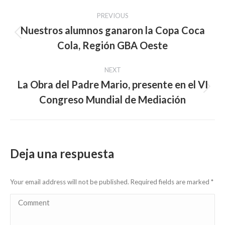
Post
PREVIOUS
navigation
Nuestros alumnos ganaron la Copa Coca
Previous
Cola, Región GBA Oeste
post:
NEXT
La Obra del Padre Mario, presente en el VI
Next
Congreso Mundial de Mediación
post:
Deja una respuesta
Your email address will not be published. Required fields are marked
*
Comment