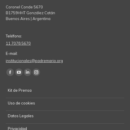
Coronel Conde 5670
B1759HHT González Catán
Buenos Aires | Argentina
Teléfono:
11 7078 5670
E-mail:
institucionales@padremario.org
Find us on:
Facebook
YouTube
Linkedin
Instagram
page
page
page
page
Kit de Prensa
opens
opens
opens
opens
in
in
in
in
Uso de cookies
new
new
new
new
window
window
window
window
Datos Legales
Privacidad