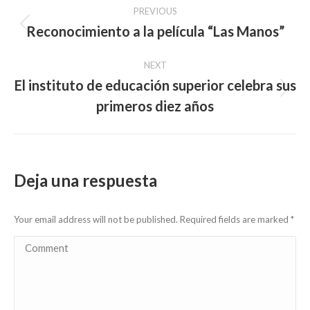
Post
PREVIOUS
navigation
Reconocimiento a la película “Las Manos”
Previous
post:
NEXT
El instituto de educación superior celebra sus
Next
primeros diez años
post:
Deja una respuesta
Your email address will not be published. Required fields are marked
*
Comment