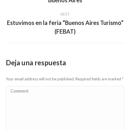
Buenos Aires
post:
NEXT
Estuvimos en la feria “Buenos Aires Turismo”
Next
(FEBAT)
post:
Deja una respuesta
Your email address will not be published. Required fields are marked
*
Comment