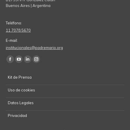
Buenos Aires | Argentina
Teléfono:
11 7078 5670
E-mail:
institucionales@padremario.org
Find us on:
Facebook
YouTube
Linkedin
Instagram
page
page
page
page
Kit de Prensa
opens
opens
opens
opens
in
in
in
in
Uso de cookies
new
new
new
new
window
window
window
window
Datos Legales
Privacidad