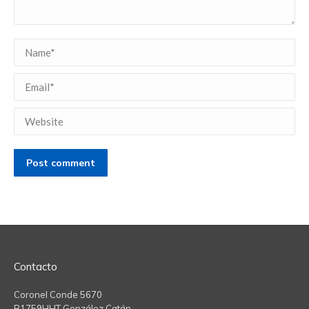
Name *
Email *
Website
Post comment
Contacto
Coronel Conde 5670
B1759HHT González Catán