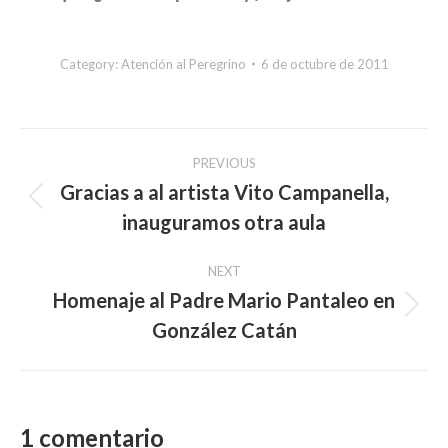
Category:
Atención al Peregrino
6 de octubre de 2011
Post
PREVIOUS
navigation
Gracias a al artista Vito Campanella,
Previous
inauguramos otra aula
post:
NEXT
Homenaje al Padre Mario Pantaleo en
Next
González Catán
post:
1 comentario