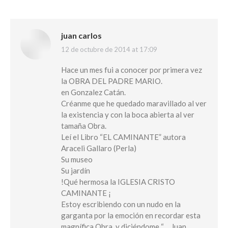
juan carlos
12 de octubre de 2014 at 17:09
says:
Hace un mes fui a conocer por primera vez
la OBRA DEL PADRE MARIO.
en Gonzalez Catán.
Créanme que he quedado maravillado al ver
la existencia y con la boca abierta al ver
tamaña Obra.
Leí el Libro “EL CAMINANTE” autora
Araceli Gallaro (Perla)
Su museo
Su jardín
!Qué hermosa la IGLESIA CRISTO
CAMINANTE ¡
Estoy escribiendo con un nudo en la
garganta por la emoción en recordar esta
magnífica Obra, y diciéndome “….Juan