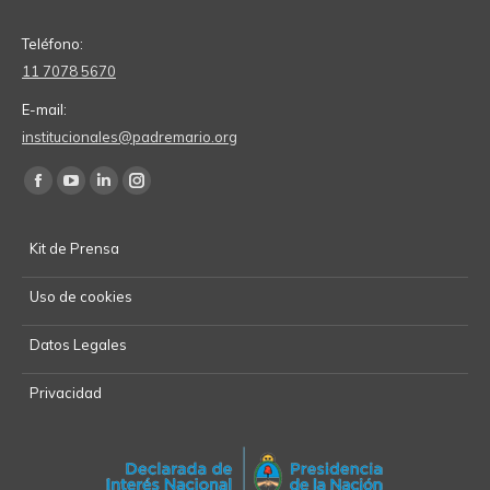
Teléfono:
11 7078 5670
E-mail:
institucionales@padremario.org
Find us on:
Facebook
YouTube
Linkedin
Instagram
page
page
page
page
Kit de Prensa
opens
opens
opens
opens
in
in
in
in
Uso de cookies
new
new
new
new
window
window
window
window
Datos Legales
Privacidad