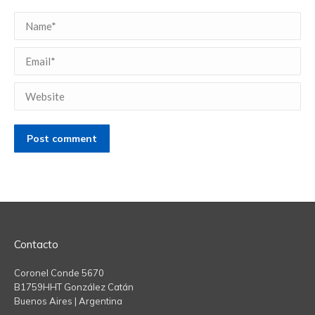
Name *
Email *
Website
Post comment
Contacto
Coronel Conde 5670
B1759HHT González Catán
Buenos Aires | Argentina