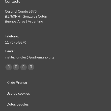
Contacto
Coronel Conde 5670
B1759HHT González Catán
Buenos Aires | Argentina
Teléfono:
11 7078 5670
E-mail:
institucionales@padremario.org
Find us on:
Facebook
YouTube
Linkedin
Instagram
page
page
page
page
Kit de Prensa
opens
opens
opens
opens
in
in
in
in
Uso de cookies
new
new
new
new
window
window
window
window
Datos Legales