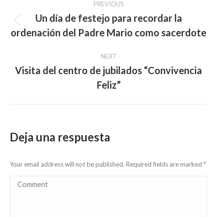
PREVIOUS
navigation
Un día de festejo para recordar la
Previous
ordenación del Padre Mario como sacerdote
post:
NEXT
Visita del centro de jubilados “Convivencia
Next
Feliz”
post:
Deja una respuesta
Your email address will not be published. Required fields are marked
*
Comment