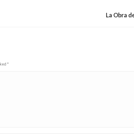
La Obra d
Next
post:
arked
*