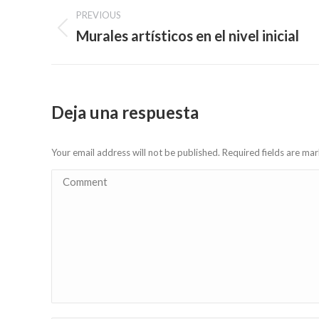
Post
PREVIOUS
navigation
Murales artísticos en el nivel inicial
Previous
post:
Deja una respuesta
Your email address will not be published. Required fields are m
Comment