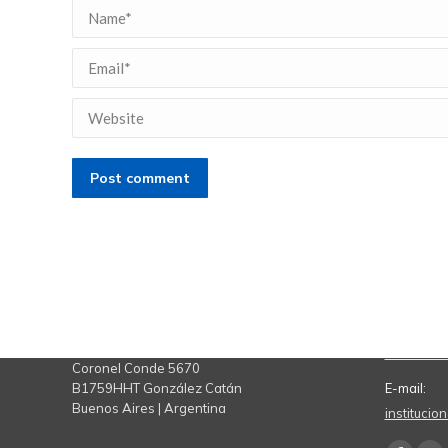
Name *
Email *
Website
Post comment
Contacto
Teléfono:
11 7078 
Coronel Conde 5670
B1759HHT González Catán
E-mail:
Buenos Aires | Argentina
instituci