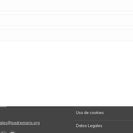
Kit de Prensa
5670
Uso de cookies
onales@padremario.org
Datos Legales