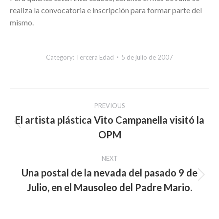
realiza la convocatoria e inscripción para formar parte del
mismo.
Category:
Tercera Edad
5 de julio de 2007
Post
PREVIOUS
navigation
El artista plástica Vito Campanella visitó la
Previous
OPM
post:
NEXT
Una postal de la nevada del pasado 9 de
Next
Julio, en el Mausoleo del Padre Mario.
post: