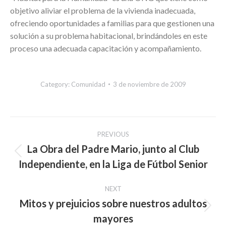
objetivo aliviar el problema de la vivienda inadecuada,
ofreciendo oportunidades a familias para que gestionen una
solución a su problema habitacional, brindándoles en este
proceso una adecuada capacitación y acompañamiento.
Category:
Comunidad
3 de noviembre de 2009
Post
PREVIOUS
navigation
La Obra del Padre Mario, junto al Club
Previous
Independiente, en la Liga de Fútbol Senior
post:
NEXT
Mitos y prejuicios sobre nuestros adultos
Next
mayores
post: