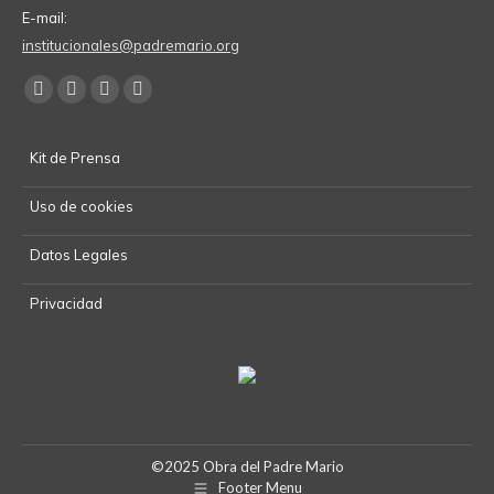
E-mail:
institucionales@padremario.org
Find us on:
Facebook
YouTube
Linkedin
Instagram
page
page
page
page
Kit de Prensa
opens
opens
opens
opens
in
in
in
in
Uso de cookies
new
new
new
new
window
window
window
window
Datos Legales
Privacidad
©2025 Obra del Padre Mario
Footer Menu