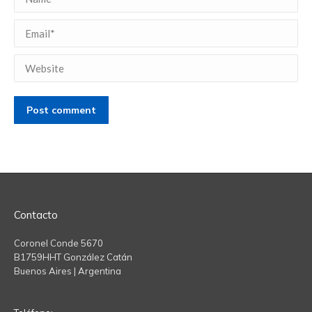
Email *
Website
Post comment
Contacto
Coronel Conde 5670
B1759HHT González Catán
Buenos Aires | Argentina