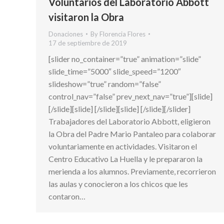
Voluntarios del Laboratorio Abbott
visitaron la Obra
Donaciones
By
Florencia Flores
17 de septiembre de 2019
[slider no_container=”true” animation=”slide”
slide_time=”5000″ slide_speed=”1200″
slideshow=”true” random=”false”
control_nav=”false” prev_next_nav=”true”][slide]
[/slide][slide] [/slide][slide] [/slide][/slider]
Trabajadores del Laboratorio Abbott, eligieron
la Obra del Padre Mario Pantaleo para colaborar
voluntariamente en actividades. Visitaron el
Centro Educativo La Huella y le prepararon la
merienda a los alumnos. Previamente, recorrieron
las aulas y conocieron a los chicos que les
contaron…