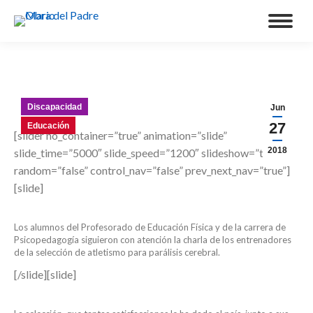
Discapacidad
Jun
27
Educación
[slider no_container=”true” animation=”slide”
2018
slide_time=”5000″ slide_speed=”1200″ slideshow=”true”
random=”false” control_nav=”false” prev_next_nav=”true”]
[slide]
Los alumnos del Profesorado de Educación Física y de la carrera de
Psicopedagogía siguieron con atención la charla de los entrenadores
de la selección de atletismo para parálisis cerebral.
[/slide][slide]