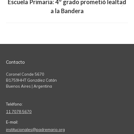
Escuela Primaria: 4º grado prometió lealtad
Next
a la Bandera
post:
Contacto
Coronel Conde 5670
B1759HHT González Catán
Buenos Aires | Argentina
Teléfono:
11 7078 5670
E-mail:
institucionales@padremario.org