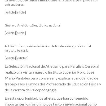
La selección, que tantas satisfacciones le ha dado al país, junto a sus
entrenadores.
[/slide][slide]
Gustavo Ariel González, técnico nacional.
[/slide][slide]
Adrián Bottaro, asistente técnico de la selección y profesor del
instituto terciario.
[/slide][/slider]
La Selección Nacional de Atletismo para Parálisis Cerebral
realizó una visita a nuestro Instituto Superior Pbro. José
Mario Pantaleo para conversar y explicar su modalidad de
trabajo a los alumnos del Profesorado de Educación Física y
de la carrera de Psicopedagogía.
En esta oportunidad, los atletas, que han conseguido
importantes logros olímpicos tanto a nivel nacional como