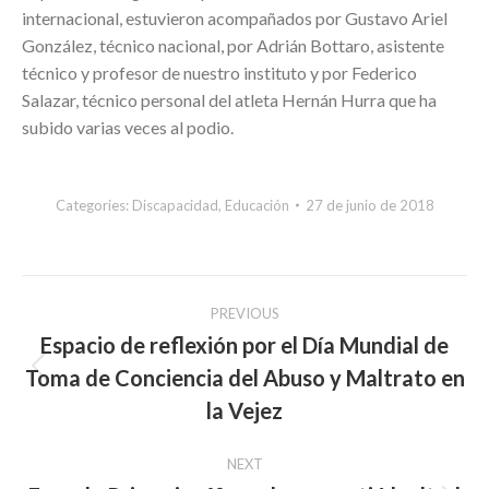
internacional, estuvieron acompañados por Gustavo Ariel
González, técnico nacional, por Adrián Bottaro, asistente
técnico y profesor de nuestro instituto y por Federico
Salazar, técnico personal del atleta Hernán Hurra que ha
subido varias veces al podio.
Categories:
Discapacidad
,
Educación
27 de junio de 2018
Post
PREVIOUS
navigation
Espacio de reflexión por el Día Mundial de
Toma de Conciencia del Abuso y Maltrato en
Previous
post:
la Vejez
NEXT