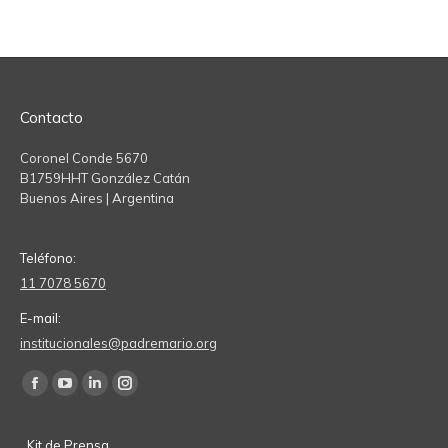
Contacto
Coronel Conde 5670
B1759HHT González Catán
Buenos Aires | Argentina
Teléfono:
11 7078 5670
E-mail:
institucionales@padremario.org
Find us on:
Facebook
YouTube
Linkedin
Instagram
page
page
page
page
Kit de Prensa
opens
opens
opens
opens