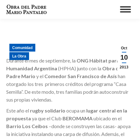
Comunidad
Oct
10
La Obra
Durante el mes de septiembre, la
ONG Hábitat para la
2013
Humanidad Argentina
(HPHA) junto con la
Obra del
Padre Mario
y el
Comedor San Francisco de Asís
han
otorgado los tres primeros créditos del programa “Casa
Semilla”. De este modo, tres familias podrán autoconstruir
sus propias viviendas.
Este año el
rugby solidario
ocupa un
lugar central en la
propuesta
ya que el Club
BEROMAMA
ubicado en el
Barrio Los Ceibos
–donde se construyen las casas- apoya
la iniciativa instalando una carpa de difusión. Además, el