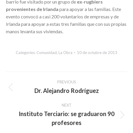
barrio fue visitado por un grupo de
ex-rugbiers
provenientes de Irlanda
para apoyar a las familias. Este
evento convocó a casi 200 voluntarios de empresas y de
Irlanda para apoyar a estas tres familias que con sus propias
manos levanta sus viviendas.
Categories:
Comunidad
,
La Obra
10 de octubre de 2013
Post
PREVIOUS
navigation
Dr. Alejandro Rodríguez
Previous
post:
NEXT
Instituto Terciario: se graduaron 90
Next
profesores
post: