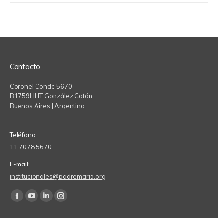
Contacto
Coronel Conde 5670
B1759HHT González Catán
Buenos Aires | Argentina
Teléfono:
11 7078 5670
E-mail:
institucionales@padremario.org
Find us on:
Facebook
YouTube
Linkedin
Instagram
page
page
page
page