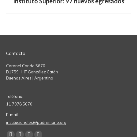
Instituto Superior: 97 nuevos egresados
Next
post:
Contacto
Coronel Conde 5670
B1759HHT González Catán
Buenos Aires | Argentina
Teléfono:
11 7078 5670
E-mail:
institucionales@padremario.org
Find us on: