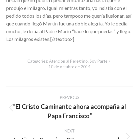
decían que no podría quedar embarazada hasta que se
produjo el milagro. Igual, mientras tanto, yo insistía con el
pedido todos los días, pero tampoco me quería ilusionar, así
que cuando llegó Martín fue una doble alegría. Yo le pedía
mucho, le decía al Padre Mario “hacé lo que puedas” y llegó.
Los milagros existen.[/stextbox]
Categories:
Atención al Peregrino
,
Soy Parte
10 de octubre de 2014
Post
PREVIOUS
navigation
“El Cristo Caminante ahora acompaña al
Previous
Papa Francisco”
post:
NEXT