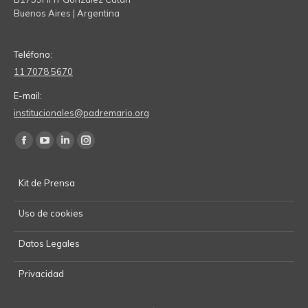
Buenos Aires | Argentina
Teléfono:
11 7078 5670
E-mail:
institucionales@padremario.org
Find us on:
Facebook
YouTube
Linkedin
Instagram
page
page
page
page
Kit de Prensa
opens
opens
opens
opens
in
in
in
in
Uso de cookies
new
new
new
new
window
window
window
window
Datos Legales
Privacidad