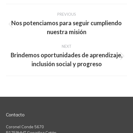
Post
PREVIOUS
navigation
Nos potenciamos para seguir cumpliendo
Previous
nuestra misión
post:
NEXT
Brindemos oportunidades de aprendizaje,
Next
inclusión social y progreso
post:
Contacto
Coronel Conde 5670
B1759HHT González Catán