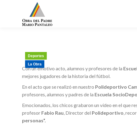
Deportes
La Obra
Con un emotivo acto, alumnos y profesores de la
Escue
mejores jugadores de la historia del fútbol.
En el acto que se realizó en nuestro
Polideportivo Ca
profesores, alumnos y padres de la
Escuela SocioDepo
Emocionados, los chicos grabaron un vídeo en el que res
profesor
Fabio Rau
, Director del
Polideportivo
, reco
personas”.