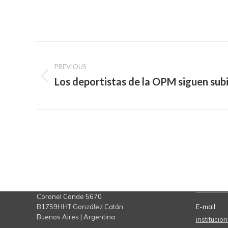
Post
PREVIOUS
navigation
Los deportistas de la OPM siguen sub
Previous
post:
Contacto
Teléfono:
11 7078 
Coronel Conde 5670
B1759HHT González Catán
E-mail:
Buenos Aires | Argentina
instituci