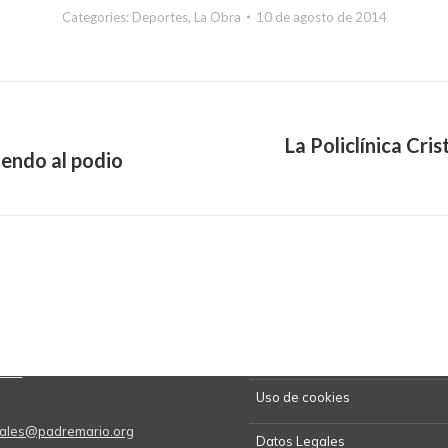
Categories:
Deportes
,
La Obra
10 de agosto de 2014
La Policlínica Cri
iendo al podio
Next
post:
Kit de Prensa
5670
Uso de cookies
onales@padremario.org
Datos Legales