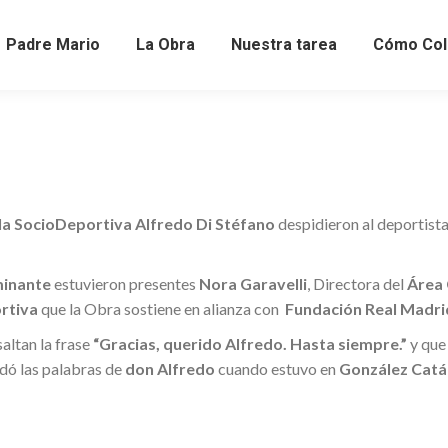
Padre Mario
La Obra
Nuestra tarea
Cómo Col
la SocioDeportiva Alfredo Di Stéfano
despidieron al deportista
minante
estuvieron presentes
Nora Garavelli
, Directora del
Área 
rtiva
que la Obra sostiene en alianza con
Fundación Real Madri
altan la frase
“Gracias, querido Alfredo. Hasta siempre.”
y que 
rdó las palabras de
don Alfredo
cuando estuvo en
González Catán