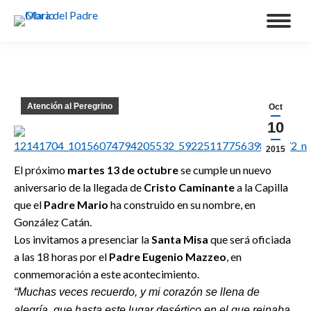
Atención al Peregrino
Oct
10
2015
El próximo
martes 13 de octubre
se cumple un nuevo
aniversario de la llegada de
Cristo Caminante
a la Capilla
que el
Padre Mario
ha construido en su nombre, en
González Catán.
Los invitamos a presenciar la
Santa Misa
que será oficiada
a las 18 horas por el
Padre Eugenio Mazzeo
, en
conmemoración a este acontecimiento.
“Muchas veces recuerdo, y mi corazón se llena de
alegría, que hasta este lugar desértico en el que reinaba