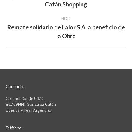
Catán Shopping
post:
NEXT
Remate solidario de Lalor S.A. a beneficio de
Next
la Obra
post:
Contacto
Coronel Conde 5670
B1759HHT González Catán
Buenos Aires | Argentina
Teléfono: