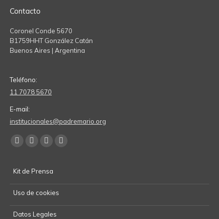
Contacto
Coronel Conde 5670
B1759HHT González Catán
Buenos Aires | Argentina
Teléfono:
11 7078 5670
E-mail:
institucionales@padremario.org
Find us on:
Facebook
YouTube
Linkedin
Instagram
page
page
page
page
Kit de Prensa
opens
opens
opens
opens
in
in
in
in
Uso de cookies
new
new
new
new
window
window
window
window
Datos Legales